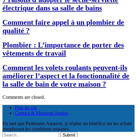
électrique dans sa salle de bains
Comment faire appel à un plombier de
qualité ?
Plombier : L’importance de porter des
vêtements de travail
Comment les volets roulants peuvent-ils
améliorer l’aspect et la fonctionnalité de
la salle de bain de votre maison ?
Comments are closed.
Plan du site
Contact & Mentions légales
En tant que Partenaire Amazon, je réalise un bénéfice sur les achats
remplissant les conditions requises.
Submit