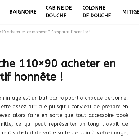
CABINE DE
COLONNE
L
BAIGNOIRE
MITIG
DOUCHE
DE DOUCHE
×90 acheter en ce moment ? Comparatif honnête !
che 110×90 acheter en
if honnête !
on image est un but par rapport à chaque personne.
tre assez difficile puisqu’il convient de prendre en
devez alors faire en sorte que tout accessoire posé
ille, ce qui peut représenter un long travail de
ment satisfait de votre salle de bain à votre image,