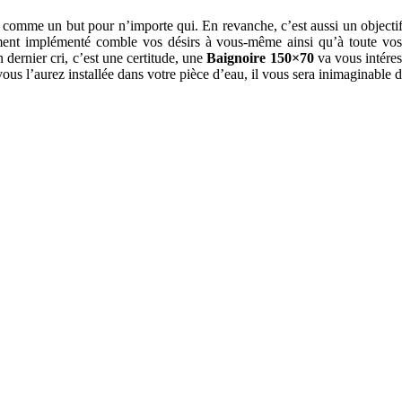
e comme un but pour n’importe qui. En revanche, c’est aussi un objectif
uipement implémenté comble vos désirs à vous-même ainsi qu’à toute vo
n dernier cri, c’est une certitude, une
Baignoire 150×70
va vous intére
vous l’aurez installée dans votre pièce d’eau, il vous sera inimaginabl