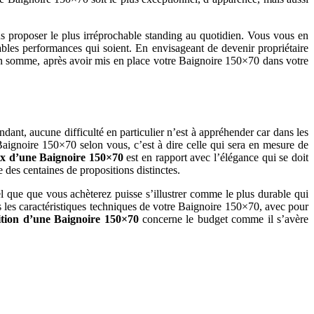
s proposer le plus irréprochable standing au quotidien. Vous vous en
hables performances qui soient. En envisageant de devenir propriétaire
n somme, après avoir mis en place votre Baignoire 150×70 dans votre
ant, aucune difficulté en particulier n’est à appréhender car dans les
e Baignoire 150×70 selon vous, c’est à dire celle qui sera en mesure de
oix d’une Baignoire 150×70
est en rapport avec l’élégance qui se doit
e des centaines de propositions distinctes.
iel que que vous achèterez puisse s’illustrer comme le plus durable qui
s les caractéristiques techniques de votre Baignoire 150×70, avec pour
sition d’une Baignoire 150×70
concerne le budget comme il s’avère