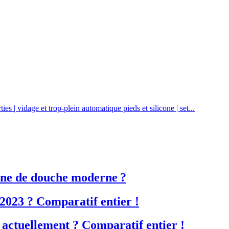
| vidage et trop-plein automatique pieds et silicone | set...
ine de douche moderne ?
2023 ? Comparatif entier !
 actuellement ? Comparatif entier !