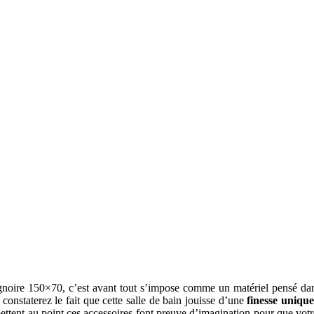
oire 150×70, c’est avant tout s’impose comme un matériel pensé dans 
constaterez le fait que cette salle de bain jouisse d’une
finesse uniqu
ettent au point ces accessoires font preuve d’imagination pour que votr