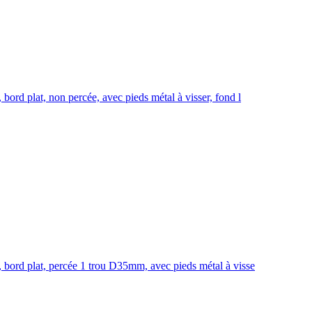
d plat, non percée, avec pieds métal à visser, fond l
ord plat, percée 1 trou D35mm, avec pieds métal à visse