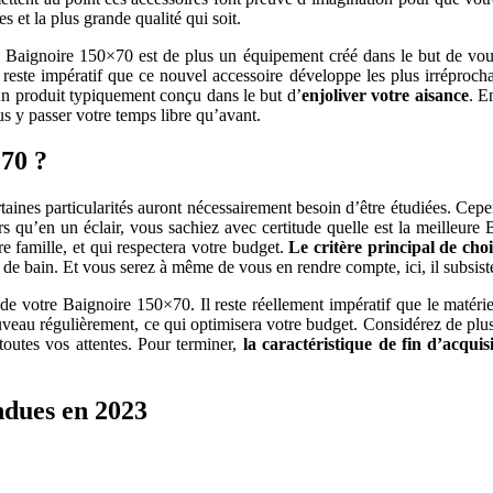
s et la plus grande qualité qui soit.
e Baignoire 150×70 est de plus un équipement créé dans le but de vou
l reste impératif que ce nouvel accessoire développe les plus irréproc
un produit typiquement conçu dans le but d’
enjoliver votre aisance
. E
us y passer votre temps libre qu’avant.
70 ?
nes particularités auront nécessairement besoin d’être étudiées. Cepend
leurs qu’en un éclair, vous sachiez avec certitude quelle est la meilleur
e famille, et qui respectera votre budget.
Le critère principal de ch
le de bain. Et vous serez à même de vous en rendre compte, ici, il subsist
ale de votre Baignoire 150×70. Il reste réellement impératif que le matér
nouveau régulièrement, ce qui optimisera votre budget. Considérez de plu
toutes vos attentes. Pour terminer,
la caractéristique de fin d’acqui
ndues en 2023