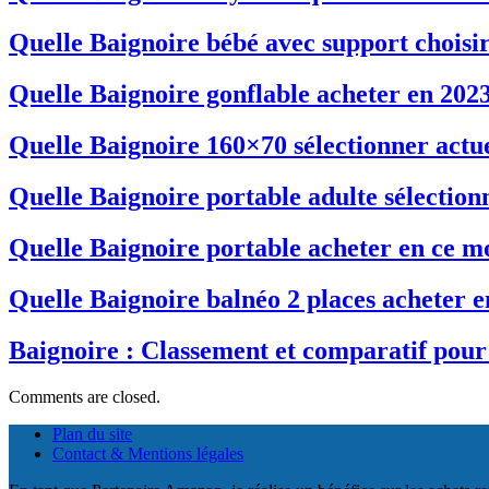
Quelle Baignoire bébé avec support choisi
Quelle Baignoire gonflable acheter en 202
Quelle Baignoire 160×70 sélectionner actu
Quelle Baignoire portable adulte sélectio
Quelle Baignoire portable acheter en ce m
Quelle Baignoire balnéo 2 places acheter 
Baignoire : Classement et comparatif pour 
Comments are closed.
Plan du site
Contact & Mentions légales