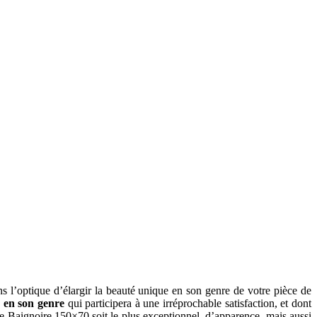
l’optique d’élargir la beauté unique en son genre de votre pièce de
e en son genre
qui participera à une irréprochable satisfaction, et dont
e Baignoire 150×70 soit le plus exceptionnel, d’apparence, mais aussi